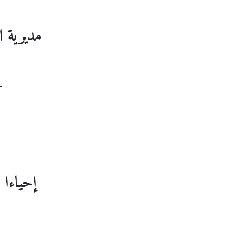
مديرية ا
-
إحياءا لي