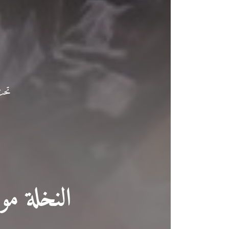
تحت
النخلة م