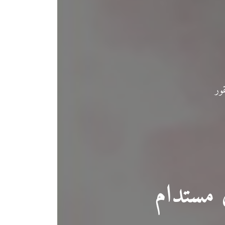
ور
 مستدام